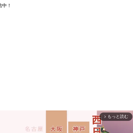
配信中！
もっと読む
arrow_forward_ios